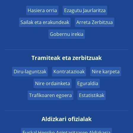
Hasiera orria
Ezagutu Jaurlaritza
Sailak eta erakundeak
Arreta Zerbitzua
Gobernu irekia
Tramiteak eta zerbitzuak
Diru-laguntzak
Kontratazioak
Nire karpeta
Nire ordainketa
Eguraldia
Trafikoaren egoera
Estatistikak
Aldizkari ofizialak
Euskal Herriko Agintaritzaren Aldizkaria