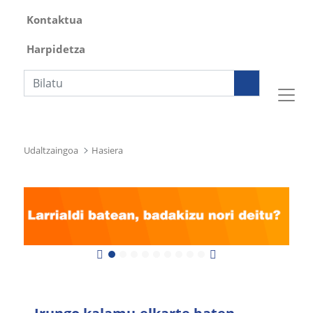
Kontaktua
Harpidetza
Bilaketa
Udaltzaingoa
Hasiera
Previous
Next