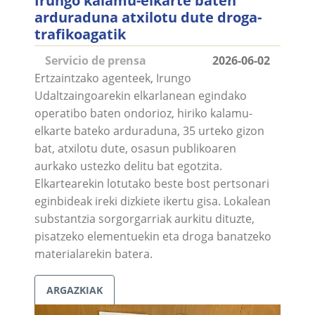
Irungo kalamu-elkarte baten
arduraduna atxilotu dute droga-
trafikoagatik
Servicio de prensa
2026-06-02
Ertzaintzako agenteek, Irungo
Udaltzaingoarekin elkarlanean egindako
operatibo baten ondorioz, hiriko kalamu-
elkarte bateko arduraduna, 35 urteko gizon
bat, atxilotu dute, osasun publikoaren
aurkako ustezko delitu bat egotzita.
Elkartearekin lotutako beste bost pertsonari
eginbideak ireki dizkiete ikertu gisa. Lokalean
substantzia sorgorgarriak aurkitu dituzte,
pisatzeko elementuekin eta droga banatzeko
materialarekin batera.
ARGAZKIAK