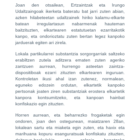
Joan den otsailean, Ertzaintzak eta Irungo
Udaltzaingoak ikerketa bateratu bat jarri zuten abian,
azken hilabeteetan udaltzainek hiriko kalamu-elkarte
batean irregulartasun nabarmenak hauteman
baitzituzten, elkartearen estatutuetan ezarritakotik
kanpo, eta ondorioztatu zuten bertan legez kanpoko
jarduerak egiten ari zirela.
Lokala partikularrei substantzia sorgorgarriak saltzeko
erabiltzen zutela aditzera ematen zuten ageriko
zantzuen aurrean, hurrengo asteetan zaintza-
dispositiboak ezarri zituzten elkartearen inguruan.
Kontroletan ikusi ahal izan zutenez, normalean,
eguneko edozein ordutan, elkartetik kanpoko
pertsonak joaten ziren substantziak erostera elkartetik
kanpora kontsumitzeko, eta kanpoan hainbat
konfiskazio egin zituzten.
Horren aurrean, eta beharrezko frogaketak egin
ondoren, joan den ostegunean, maiatzaren 28an,
lokalean sartu eta miaketa egin zuten, eta haxix eta
marihuana kopuru esanguratsuak konfiskatu zituzten,