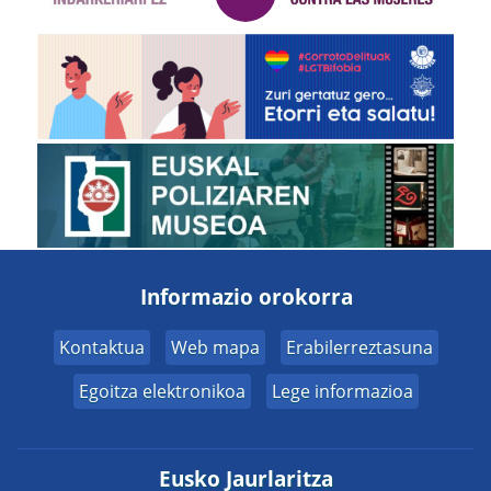
Informazio orokorra
Kontaktua
Web mapa
Erabilerreztasuna
Egoitza elektronikoa
Lege informazioa
Eusko Jaurlaritza