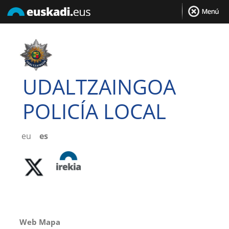
UDALTZAINGOA
POLICÍA LOCAL
eu
es
Web Mapa