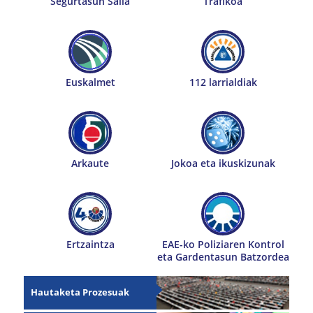
Segurtasun Saila
Trafikoa
Euskalmet
112 larrialdiak
Arkaute
Jokoa eta ikuskizunak
Ertzaintza
EAE-ko Poliziaren Kontrol
eta Gardentasun Batzordea
Hautaketa Prozesuak