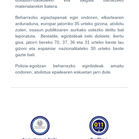
doitasun-baskulekin eta salgaia banatzeko
materialarekin batera.
Beharrezko egiaztapenak egin ondoren, elkartearen
arduraduna, europar jatorriko 35 urteko gizona, atxilotu
zuten, osasun publikoaren aurkako ustezko delitu bat
leporatuta.
Bestalde, eginbideak ireki dizkiete, ikertu
gisa, jatorri bereko 70, 37, 36 eta 31 urteko beste lau
gizoni eta espainiar nazionalitateko 30 urteko beste
gazte bati.
Polizia-egoitzan beharrezko eginbideak amaitu
ondoren, atxilotua epailearen eskuetan jarri dute.