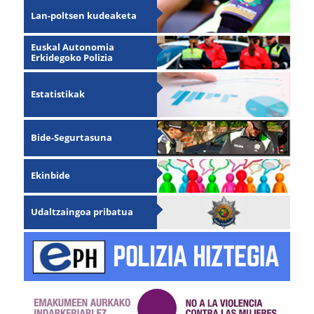
Lan-poltsen kudeaketa
Euskal Autonomia
Erkidegoko Polizia
Estatistikak
Bide-Segurtasuna
Ekinbide
Udaltzaingoa pribatua