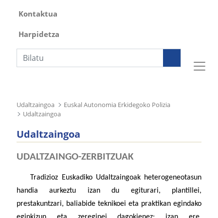
Kontaktua
Harpidetza
Bilaketa
Udaltzaingoa
Euskal Autonomia Erkidegoko Polizia
Udaltzaingoa
Udaltzaingoa
UDALTZAINGO-ZERBITZUAK
Tradizioz Euskadiko Udaltzaingoak heterogeneotasun
handia aurkeztu izan du egiturari, plantillei,
prestakuntzari, baliabide teknikoei eta praktikan egindako
eginkizun eta zereginei dagokienez; izan ere,