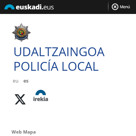
UDALTZAINGOA
POLICÍA LOCAL
eu
es
Web Mapa