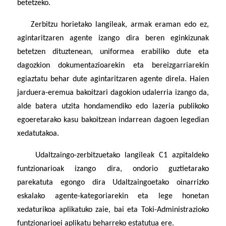
betetzeko.
Zerbitzu horietako langileak, armak eraman edo ez,
agintaritzaren agente izango dira beren eginkizunak
betetzen dituztenean, uniformea erabiliko dute eta
dagozkion dokumentazioarekin eta bereizgarriarekin
egiaztatu behar dute agintaritzaren agente direla. Haien
jarduera-eremua bakoitzari dagokion udalerria izango da,
alde batera utzita hondamendiko edo lazeria publikoko
egoeretarako kasu bakoitzean indarrean dagoen legedian
xedatutakoa.
Udaltzaingo-zerbitzuetako langileak C1 azpitaldeko
funtzionarioak izango dira, ondorio guztietarako
parekatuta egongo dira Udaltzaingoetako oinarrizko
eskalako agente-kategoriarekin eta lege honetan
xedaturikoa aplikatuko zaie, bai eta Toki-Administrazioko
funtzionarioei aplikatu beharreko estatutua ere.