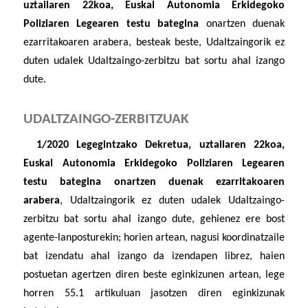
uztailaren 22koa, Euskal Autonomia Erkidegoko
Poliziaren Legearen testu bategina
onartzen duenak
ezarritakoaren arabera, besteak beste, Udaltzaingorik ez
duten udalek Udaltzaingo-zerbitzu bat sortu ahal izango
dute.
UDALTZAINGO-ZERBITZUAK
1/2020 Legegintzako Dekretua, uztailaren 22koa,
Euskal Autonomia Erkidegoko Poliziaren Legearen
testu bategina onartzen duenak ezarritakoaren
arabera
, Udaltzaingorik ez duten udalek Udaltzaingo-
zerbitzu bat sortu ahal izango dute, gehienez ere bost
agente-lanposturekin; horien artean, nagusi koordinatzaile
bat izendatu ahal izango da izendapen librez, haien
postuetan agertzen diren beste eginkizunen artean, lege
horren 55.1 artikuluan jasotzen diren eginkizunak