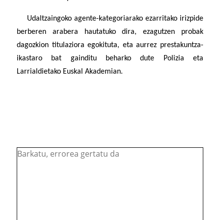
Udaltzaingoko agente-kategoriarako ezarritako irizpide
berberen arabera hautatuko dira, ezagutzen probak
dagozkion titulaziora egokituta, eta aurrez prestakuntza-
ikastaro bat gainditu beharko dute Polizia eta
Larrialdietako Euskal Akademian.
Barkatu, errorea gertatu da