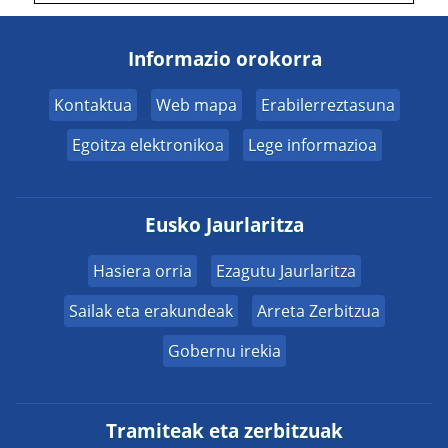
Informazio orokorra
Kontaktua
Web mapa
Erabilerreztasuna
Egoitza elektronikoa
Lege informazioa
Eusko Jaurlaritza
Hasiera orria
Ezagutu Jaurlaritza
Sailak eta erakundeak
Arreta Zerbitzua
Gobernu irekia
Tramiteak eta zerbitzuak