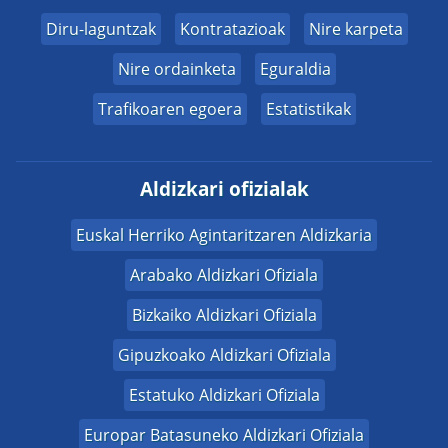
Diru-laguntzak
Kontratazioak
Nire karpeta
Nire ordainketa
Eguraldia
Trafikoaren egoera
Estatistikak
Aldizkari ofizialak
Euskal Herriko Agintaritzaren Aldizkaria
Arabako Aldizkari Ofiziala
Bizkaiko Aldizkari Ofiziala
Gipuzkoako Aldizkari Ofiziala
Estatuko Aldizkari Ofiziala
Europar Batasuneko Aldizkari Ofiziala