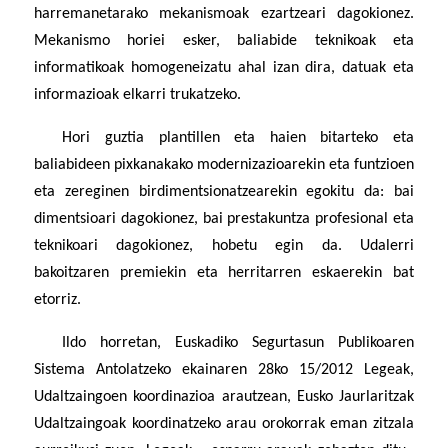
harremanetarako mekanismoak ezartzeari dagokionez.
Mekanismo horiei esker, baliabide teknikoak eta
informatikoak homogeneizatu ahal izan dira, datuak eta
informazioak elkarri trukatzeko.
Hori guztia plantillen eta haien bitarteko eta
baliabideen pixkanakako modernizazioarekin eta funtzioen
eta zereginen birdimentsionatzearekin egokitu da: bai
dimentsioari dagokionez, bai prestakuntza profesional eta
teknikoari dagokionez, hobetu egin da. Udalerri
bakoitzaren premiekin eta herritarren eskaerekin bat
etorriz.
Ildo horretan, Euskadiko Segurtasun Publikoaren
Sistema Antolatzeko ekainaren 28ko 15/2012 Legeak,
Udaltzaingoen koordinazioa arautzean, Eusko Jaurlaritzak
Udaltzaingoak koordinatzeko arau orokorrak eman zitzala