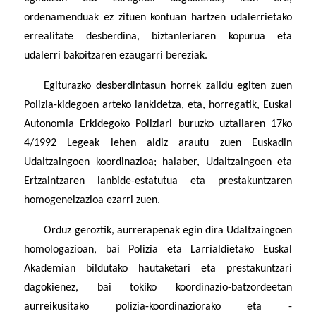
ordenamenduak ez zituen kontuan hartzen udalerrietako
errealitate desberdina, biztanleriaren kopurua eta
udalerri bakoitzaren ezaugarri bereziak.
Egiturazko desberdintasun horrek zaildu egiten zuen
Polizia-kidegoen arteko lankidetza, eta, horregatik, Euskal
Autonomia Erkidegoko Poliziari buruzko uztailaren 17ko
4/1992 Legeak lehen aldiz arautu zuen Euskadin
Udaltzaingoen koordinazioa; halaber, Udaltzaingoen eta
Ertzaintzaren lanbide-estatutua eta prestakuntzaren
homogeneizazioa ezarri zuen.
Orduz geroztik, aurrerapenak egin dira Udaltzaingoen
homologazioan, bai Polizia eta Larrialdietako Euskal
Akademian bildutako hautaketari eta prestakuntzari
dagokienez, bai tokiko koordinazio-batzordeetan
aurreikusitako polizia-koordinaziorako eta -