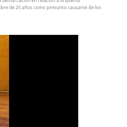
 la demarcación en relación a la quema
ombre de 25 años como presunto causante de los