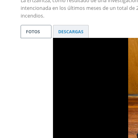
La Ertzaintza, como resultado de una investigación
intencionada en los últimos meses de un total de
incendios.
FOTOS
DESCARGAS