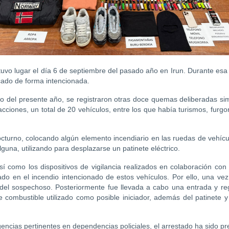
o tuvo lugar el día 6 de septiembre del pasado año en Irun. Durante es
cado de forma intencionada.
o del presente año, se registraron otras doce quemas deliberadas sim
cciones, un total de 20 vehículos, entre los que había turismos, furgo
nocturno, colocando algún elemento incendiario en las ruedas de vehíc
lguna, utilizando para desplazarse un patinete eléctrico.
 como los dispositivos de vigilancia realizados en colaboración con la
do en el incendio intencionado de estos vehículos. Por ello, una vez
 del sospechoso. Posteriormente fue llevada a cabo una entrada y regi
combustible utilizado como posible iniciador, además del patinete 
gencias pertinentes en dependencias policiales, el arrestado ha sido pr