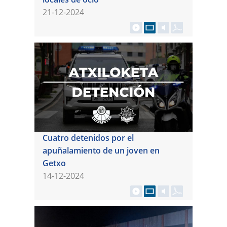
21-12-2024
Cuatro detenidos por el
apuñalamiento de un joven en
Getxo
14-12-2024