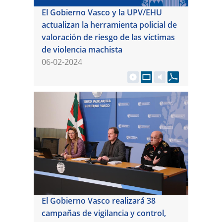
El Gobierno Vasco y la UPV/EHU
actualizan la herramienta policial de
valoración de riesgo de las víctimas
de violencia machista
06-02-2024
El Gobierno Vasco realizará 38
campañas de vigilancia y control,