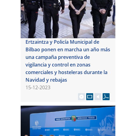
Ertzaintza y Policía Municipal de
Bilbao ponen en marcha un año más
una campaña preventiva de
vigilancia y control en zonas
comerciales y hosteleras durante la
Navidad y rebajas
15-12-2023