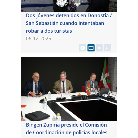
Dos jóvenes detenidos en Donostia /
San Sebastián cuando intentaban
robar a dos turistas
06-12-2025
Bingen Zupiria preside el Comisión
de Coordinación de policías locales