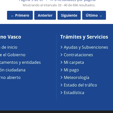
Mostrando el intervalo 33 - 40 de 696 resultados.
← Primero
Anterior
Siguiente
Último →
no Vasco
Trámites y Servicios
 de inicio
Ayudas y Subvenciones
e el Gobierno
Contrataciones
tamentos y entidades
Mi carpeta
ión ciudadana
Mi pago
no abierto
Meteorología
Estado del tráfico
Estadística