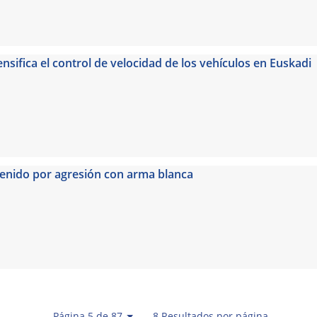
tensifica el control de velocidad de los vehículos en Euskadi
tenido por agresión con arma blanca
Página 5 de 87
— 8 Resultados por página