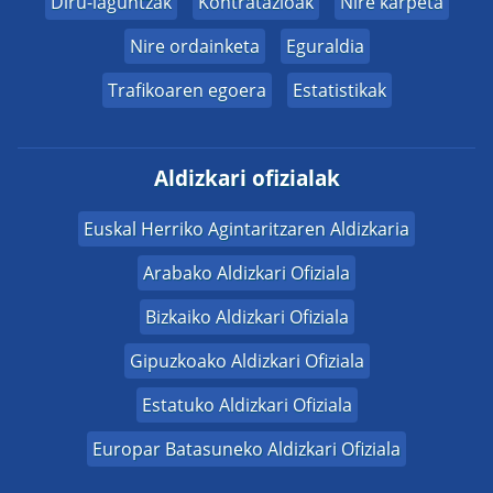
Diru-laguntzak
Kontratazioak
Nire karpeta
Nire ordainketa
Eguraldia
Trafikoaren egoera
Estatistikak
Aldizkari ofizialak
Euskal Herriko Agintaritzaren Aldizkaria
Arabako Aldizkari Ofiziala
Bizkaiko Aldizkari Ofiziala
Gipuzkoako Aldizkari Ofiziala
Estatuko Aldizkari Ofiziala
Europar Batasuneko Aldizkari Ofiziala