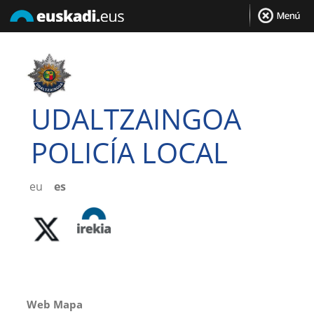
UDALTZAINGOA
POLICÍA LOCAL
eu
es
Web Mapa