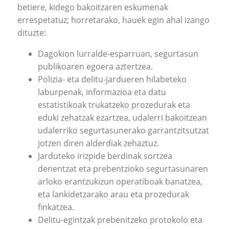
betiere, kidego bakoitzaren eskumenak
errespetatuz; horretarako, hauek egin ahal izango
dituzte:
Dagokion lurralde‐esparruan, segurtasun
publikoaren egoera aztertzea.
Polizia‐ eta delitu‐jardueren hilabeteko
laburpenak, informazioa eta datu
estatistikoak trukatzeko prozedurak eta
eduki zehatzak ezartzea, udalerri bakoitzean
udalerriko segurtasunerako garrantzitsutzat
jotzen diren alderdiak zehaztuz.
Jarduteko irizpide berdinak sortzea
denentzat eta prebentzioko segurtasunaren
arloko erantzukizun operatiboak banatzea,
eta lankidetzarako arau eta prozedurak
finkatzea.
Delitu‐egintzak prebenitzeko protokolo eta