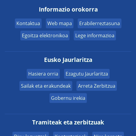
Informazio orokorra
Kontaktua
Web mapa
Erabilerreztasuna
Egoitza elektronikoa
Lege informazioa
Eusko Jaurlaritza
Hasiera orria
Ezagutu Jaurlaritza
Sailak eta erakundeak
Arreta Zerbitzua
Gobernu irekia
Tramiteak eta zerbitzuak