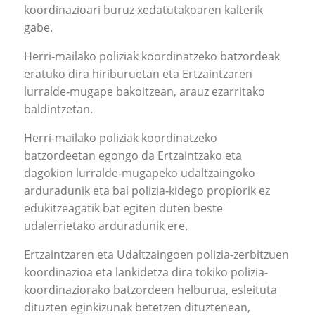
koordinazioari buruz xedatutakoaren kalterik
gabe.
Herri‐mailako poliziak koordinatzeko batzordeak
eratuko dira hiriburuetan eta Ertzaintzaren
lurralde‐mugape bakoitzean, arauz ezarritako
baldintzetan.
Herri‐mailako poliziak koordinatzeko
batzordeetan egongo da Ertzaintzako eta
dagokion lurralde‐mugapeko udaltzaingoko
arduradunik eta bai polizia‐kidego propiorik ez
edukitzeagatik bat egiten duten beste
udalerrietako arduradunik ere.
Ertzaintzaren eta Udaltzaingoen polizia‐zerbitzuen
koordinazioa eta lankidetza dira tokiko polizia‐
koordinaziorako batzordeen helburua, esleituta
dituzten eginkizunak betetzen dituztenean,