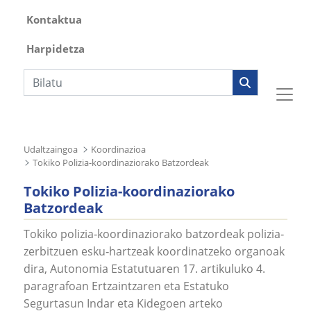
Kontaktua
Harpidetza
Bilaketa
Udaltzaingoa
Koordinazioa
Tokiko Polizia-koordinaziorako Batzordeak
Tokiko Polizia-koordinaziorako
Batzordeak
Tokiko polizia‐koordinaziorako batzordeak polizia‐
zerbitzuen esku‐hartzeak koordinatzeko organoak
dira, Autonomia Estatutuaren 17. artikuluko 4.
paragrafoan Ertzaintzaren eta Estatuko
Segurtasun Indar eta Kidegoen arteko