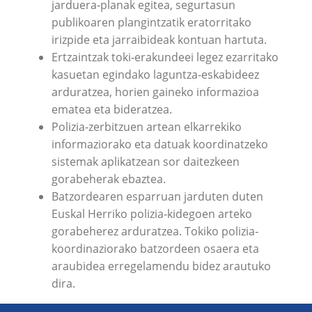
jarduera‐planak egitea, segurtasun
publikoaren plangintzatik eratorritako
irizpide eta jarraibideak kontuan hartuta.
Ertzaintzak toki‐erakundeei legez ezarritako
kasuetan egindako laguntza‐eskabideez
arduratzea, horien gaineko informazioa
ematea eta bideratzea.
Polizia‐zerbitzuen artean elkarrekiko
informaziorako eta datuak koordinatzeko
sistemak aplikatzean sor daitezkeen
gorabeherak ebaztea.
Batzordearen esparruan jarduten duten
Euskal Herriko polizia‐kidegoen arteko
gorabeherez arduratzea. Tokiko polizia‐
koordinaziorako batzordeen osaera eta
araubidea erregelamendu bidez arautuko
dira.