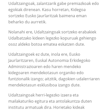
Udaltzaingoak, zalantzarik gabe premiazkoak edo
egokiak direnean. Kasu horretan, Kidegoa
sortzeko Eusko Jaurlaritzak baimena eman
beharko du aurretik.
Nolanahi ere, Udaltzaingoak sortzeko erabakiek
Udalbatzako kideen legezko kopuruak gehiengo
osoz aldeko botoa ematea eskatzen dute.
Udaltzaingoek ez dute, inola ere, Eusko
Jaurlaritzaren, Euskal Autonomia Erkidegoko
Administrazioaren edo haren mendeko
kidegoaren mendekotasun organiko edo
funtzionalik izango; aitzitik, dagokien udalerriaren
mendekotasun esklusiboa izango dute.
Udaltzaingoak herri‐legezko izaera eta
mailakaturiko egitura eta antolakuntza duten
institutu armatuak dira. Horietako kideak