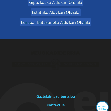
Gipuzkoako Aldizkari Ofiziala
Estatuko Aldizkari Ofiziala
Europar Batasuneko Aldizkari Ofiziala
Gaztelainiako bertsioa
Kontaktua
ITZULI
GORA