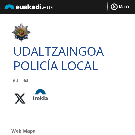
UDALTZAINGOA
POLICÍA LOCAL
eu
es
Web Mapa