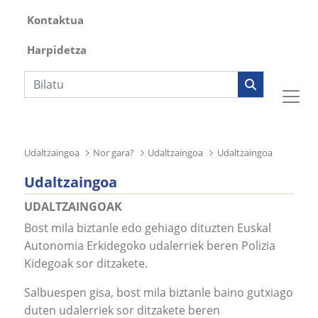
Kontaktua
Harpidetza
Bilaketa
Udaltzaingoa
Nor gara?
Udaltzaingoa
Udaltzaingoa
Udaltzaingoa
UDALTZAINGOAK
Bost mila biztanle edo gehiago dituzten Euskal
Autonomia Erkidegoko udalerriek beren Polizia
Kidegoak sor ditzakete.
Salbuespen gisa, bost mila biztanle baino gutxiago
duten udalerriek sor ditzakete beren