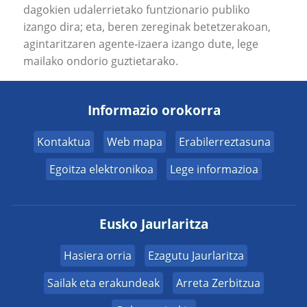
dagokien udalerrietako funtzionario publiko
izango dira; eta, beren zereginak betetzerakoan,
agintaritzaren agente‐izaera izango dute, lege
mailako ondorio guztietarako.
Informazio orokorra
Kontaktua
Web mapa
Erabilerreztasuna
Egoitza elektronikoa
Lege informazioa
Eusko Jaurlaritza
Hasiera orria
Ezagutu Jaurlaritza
Sailak eta erakundeak
Arreta Zerbitzua