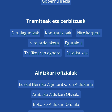
Gobernu irekia
Tramiteak eta zerbitzuak
Diru-laguntzak
Kontratazioak
Nire karpeta
Nire ordainketa
Eguraldia
Trafikoaren egoera
Estatistikak
Aldizkari ofizialak
Euskal Herriko Agintaritzaren Aldizkaria
Arabako Aldizkari Ofiziala
Bizkaiko Aldizkari Ofiziala