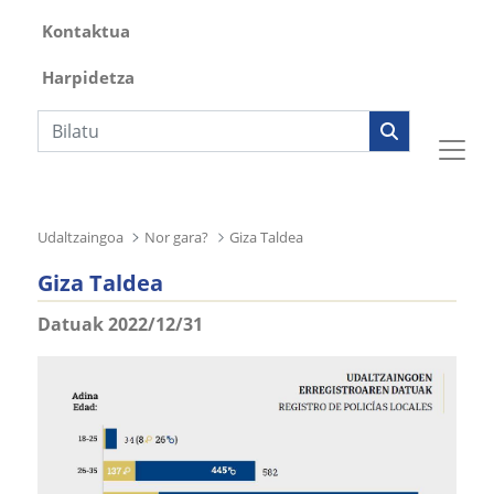
Kontaktua
Harpidetza
Bilaketa
Udaltzaingoa
Nor gara?
Giza Taldea
Giza Taldea
Datuak 2022/12/31