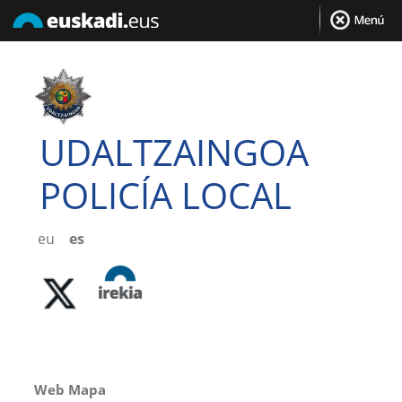
UDALTZAINGOA
POLICÍA LOCAL
eu
es
Web Mapa