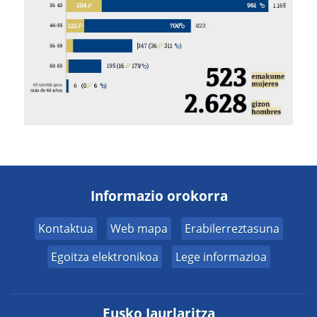
Informazio orokorra
Kontaktua
Web mapa
Erabilerreztasuna
Egoitza elektronikoa
Lege informazioa
Eusko Jaurlaritza