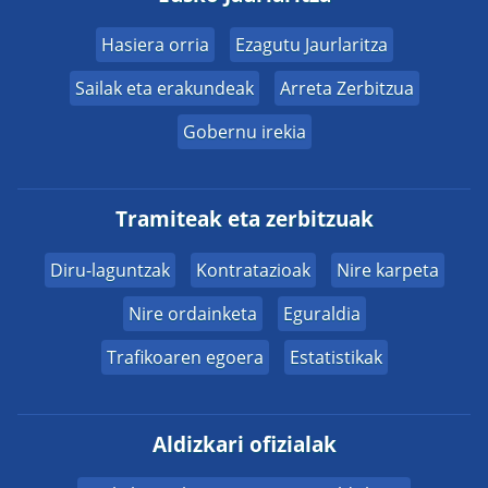
Hasiera orria
Ezagutu Jaurlaritza
Sailak eta erakundeak
Arreta Zerbitzua
Gobernu irekia
Tramiteak eta zerbitzuak
Diru-laguntzak
Kontratazioak
Nire karpeta
Nire ordainketa
Eguraldia
Trafikoaren egoera
Estatistikak
Aldizkari ofizialak