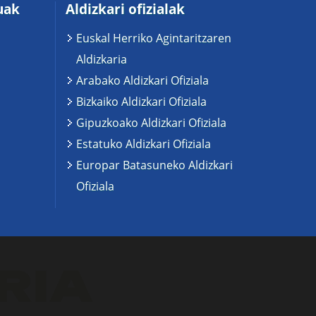
uak
Aldizkari ofizialak
Euskal Herriko Agintaritzaren
Aldizkaria
Arabako Aldizkari Ofiziala
Bizkaiko Aldizkari Ofiziala
Gipuzkoako Aldizkari Ofiziala
Estatuko Aldizkari Ofiziala
Europar Batasuneko Aldizkari
Ofiziala