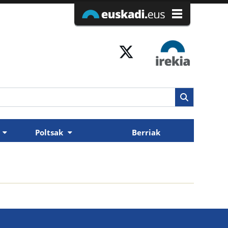
k
Poltsak
Berriak