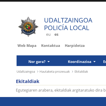
UDALTZAINGOA
POLICÍA LOCAL
eu
es
Web Mapa
Kontaktua
Harpidetza
Nor gara?
Koordinazioa
E
Udaltzaingoa
Hautaketa prozesuak
Ekitaldiak
Ekitaldiak
Egutegiaren arabera, ekitaldiak argitaratuko dira b