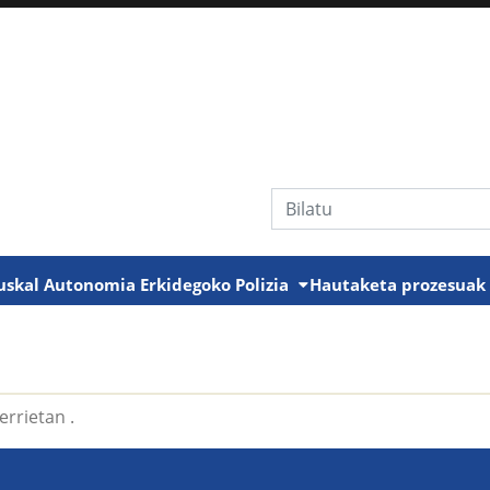
Bilaketa
uskal Autonomia Erkidegoko Polizia
Hautaketa prozesua
errietan .