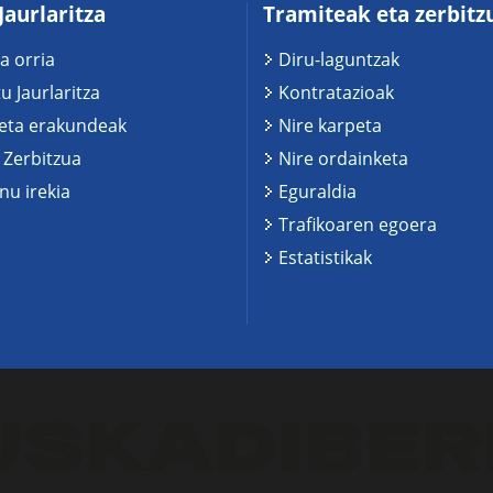
Jaurlaritza
Tramiteak eta zerbitz
a orria
Diru-laguntzak
u Jaurlaritza
Kontratazioak
 eta erakundeak
Nire karpeta
 Zerbitzua
Nire ordainketa
u irekia
Eguraldia
Trafikoaren egoera
Estatistikak