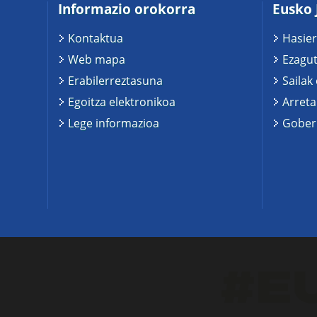
Informazio orokorra
Eusko 
Kontaktua
Hasier
Web mapa
Ezagut
Erabilerreztasuna
Sailak
Egoitza elektronikoa
Arreta
Lege informazioa
Gobern