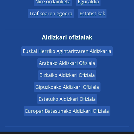
Nire ordainketa
Eguraldia
Trafikoaren egoera
Estatistikak
Aldizkari ofizialak
Euskal Herriko Agintaritzaren Aldizkaria
Arabako Aldizkari Ofiziala
Bizkaiko Aldizkari Ofiziala
Gipuzkoako Aldizkari Ofiziala
Estatuko Aldizkari Ofiziala
Europar Batasuneko Aldizkari Ofiziala