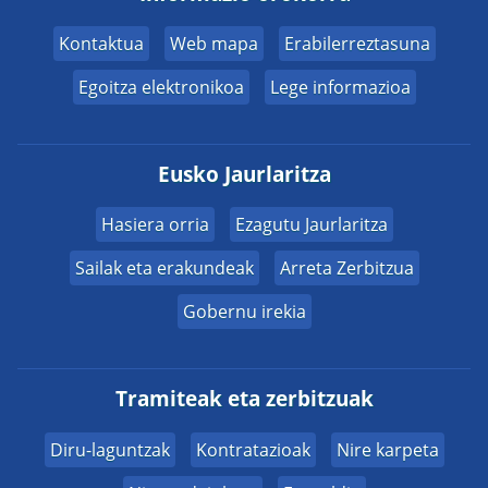
Kontaktua
Web mapa
Erabilerreztasuna
Egoitza elektronikoa
Lege informazioa
Eusko Jaurlaritza
Hasiera orria
Ezagutu Jaurlaritza
Sailak eta erakundeak
Arreta Zerbitzua
Gobernu irekia
Tramiteak eta zerbitzuak
Diru-laguntzak
Kontratazioak
Nire karpeta