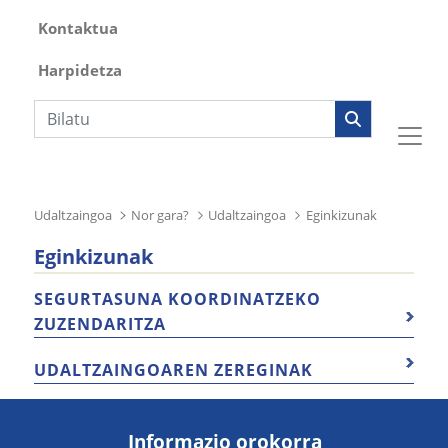
Kontaktua
Harpidetza
Bilaketa
Udaltzaingoa
Nor gara?
Udaltzaingoa
Eginkizunak
Eginkizunak
SEGURTASUNA KOORDINATZEKO
ZUZENDARITZA
UDALTZAINGOAREN ZEREGINAK
Informazio orokorra