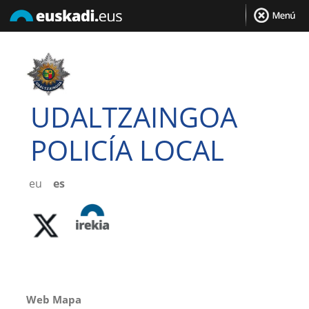
UDALTZAINGOA
POLICÍA LOCAL
eu
es
Web Mapa