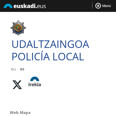
UDALTZAINGOA
POLICÍA LOCAL
eu
es
Web Mapa