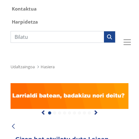
Kontaktua
Harpidetza
Bilaketa
Udaltzaingoa
Hasiera
Previous
Next