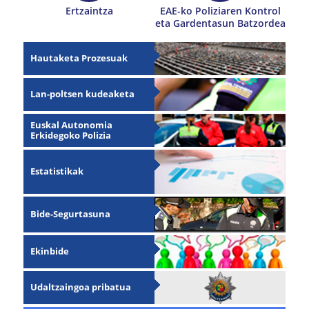
Ertzaintza
EAE-ko Poliziaren Kontrol
eta Gardentasun Batzordea
Hautaketa Prozesuak
Lan-poltsen kudeaketa
Euskal Autonomia
Erkidegoko Polizia
Estatistikak
Bide-Segurtasuna
Ekinbide
Udaltzaingoa pribatua