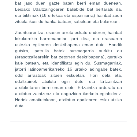
bat jaso duen gazte baten berri eman duenean.
Leioako Udaltzaingoaren baliabide bat bertaratu da,
eta biktimak (18 urtekoa eta espainiarra) hainbat zauri
zituela ikusi du hanka batean, sabelean eta bularrean.
Zaurituarentzat osasun-arreta eskatu ondoren, hainbat
lekukorekin harremanetan jarri dira, eta erasoaren
ustezko egilearen deskribapena eman dute. Handik
gutxira, patruila batek susmagarria aurkitu du
(erasotzailearekin bat zetorren deskribapena), gertuko
kale batean, eta identifikatu egin du. Susmagarriak,
jatorri latinoamerikarreko 16 urteko adingabe batek,
odol arrastoak zituen eskuetan. Hori dela eta,
udaltzainek atxilotu egin dute eta Ertzaintzari
atxiloketaren berri eman diote. Ertzaintza arduratu da
atxilotua zaintzeaz eta dagozkion ikerketa-eginbideez.
Horiek amaitutakoan, atxilotua epailearen esku utziko
dute.