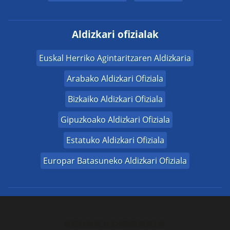
Aldizkari ofizialak
Euskal Herriko Agintaritzaren Aldizkaria
Arabako Aldizkari Ofiziala
Bizkaiko Aldizkari Ofiziala
Gipuzkoako Aldizkari Ofiziala
Estatuko Aldizkari Ofiziala
Europar Batasuneko Aldizkari Ofiziala