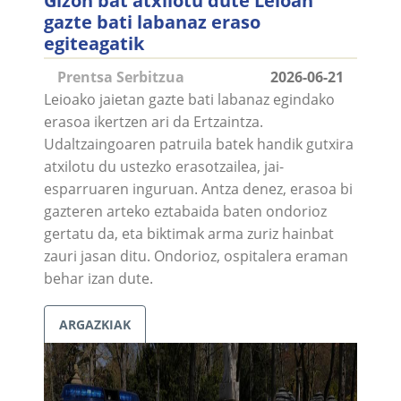
Gizon bat atxilotu dute Leioan
gazte bati labanaz eraso
egiteagatik
Prentsa Serbitzua
2026-06-21
Leioako jaietan gazte bati labanaz egindako
erasoa ikertzen ari da Ertzaintza.
Udaltzaingoaren patruila batek handik gutxira
atxilotu du ustezko erasotzailea, jai-
esparruaren inguruan. Antza denez, erasoa bi
gazteren arteko eztabaida baten ondorioz
gertatu da, eta biktimak arma zuriz hainbat
zauri jasan ditu. Ondorioz, ospitalera eraman
behar izan dute.
ARGAZKIAK