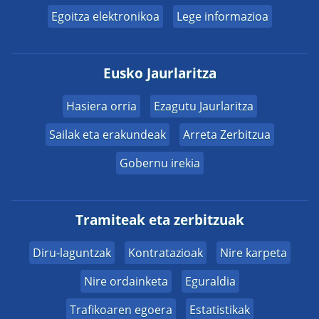
Egoitza elektronikoa
Lege informazioa
Eusko Jaurlaritza
Hasiera orria
Ezagutu Jaurlaritza
Sailak eta erakundeak
Arreta Zerbitzua
Gobernu irekia
Tramiteak eta zerbitzuak
Diru-laguntzak
Kontratazioak
Nire karpeta
Nire ordainketa
Eguraldia
Trafikoaren egoera
Estatistikak