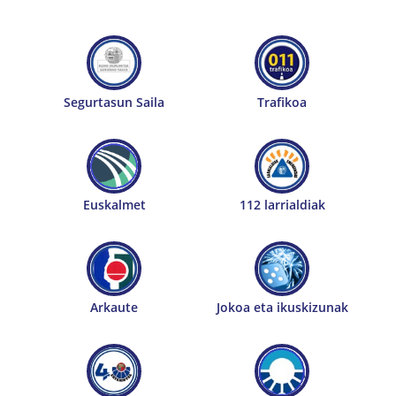
Segurtasun Saila
Trafikoa
Euskalmet
112 larrialdiak
Arkaute
Jokoa eta ikuskizunak