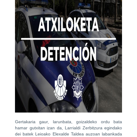
Gertakaria gaur, larunbata, goizaldeko ordu bata
hamar gutxitan izan da, Larrialdi Zerbitzura egindako
dei batek Leioako Elexalde Taldea auzoan labankada