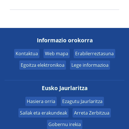
Informazio orokorra
Kontaktua
Web mapa
Erabilerreztasuna
Egoitza elektronikoa
Lege informazioa
Eusko Jaurlaritza
Hasiera orria
Ezagutu Jaurlaritza
Sailak eta erakundeak
Arreta Zerbitzua
Gobernu irekia