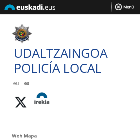
UDALTZAINGOA
POLICÍA LOCAL
eu
es
Web Mapa