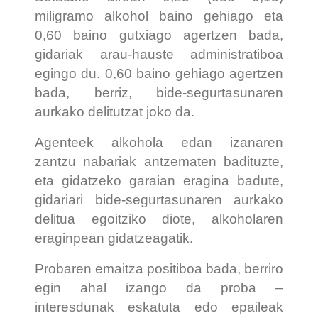
miligramo alkohol baino gehiago eta
0,60 baino gutxiago agertzen bada,
gidariak arau-hauste administratiboa
egingo du. 0,60 baino gehiago agertzen
bada, berriz, bide-segurtasunaren
aurkako delitutzat joko da.
Agenteek alkohola edan izanaren
zantzu nabariak antzematen badituzte,
eta gidatzeko garaian eragina badute,
gidariari bide-segurtasunaren aurkako
delitua egoitziko diote, alkoholaren
eraginpean gidatzeagatik.
Probaren emaitza positiboa bada, berriro
egin ahal izango da proba –
interesdunak eskatuta edo epaileak