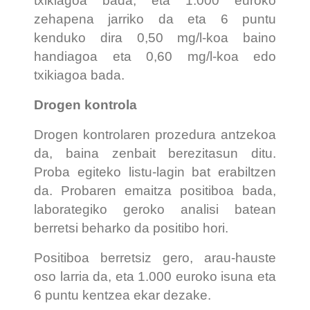
txikiagoa bada, eta 1.000 euroko
zehapena jarriko da eta 6 puntu
kenduko dira 0,50 mg/l-koa baino
handiagoa eta 0,60 mg/l-koa edo
txikiagoa bada.
Drogen kontrola
Drogen kontrolaren prozedura antzekoa
da, baina zenbait berezitasun ditu.
Proba egiteko listu-lagin bat erabiltzen
da. Probaren emaitza positiboa bada,
laborategiko geroko analisi batean
berretsi beharko da positibo hori.
Positiboa berretsiz gero, arau-hauste
oso larria da, eta 1.000 euroko isuna eta
6 puntu kentzea ekar dezake.