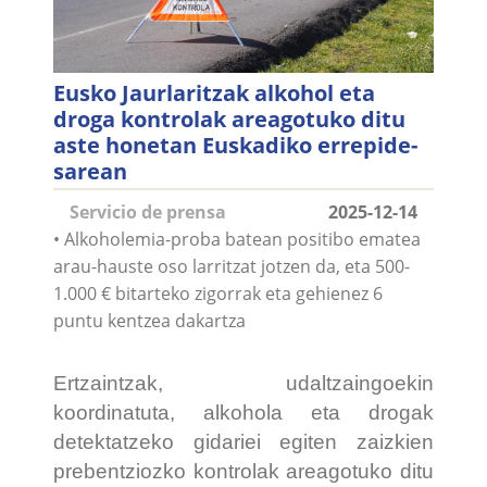
Eusko Jaurlaritzak alkohol eta
droga kontrolak areagotuko ditu
aste honetan Euskadiko errepide-
sarean
Servicio de prensa
2025-12-14
• Alkoholemia-proba batean positibo ematea
arau-hauste oso larritzat jotzen da, eta 500-
1.000 € bitarteko zigorrak eta gehienez 6
puntu kentzea dakartza
Ertzaintzak, udaltzaingoekin
koordinatuta, alkohola eta drogak
detektatzeko gidariei egiten zaizkien
prebentziozko kontrolak areagotuko ditu