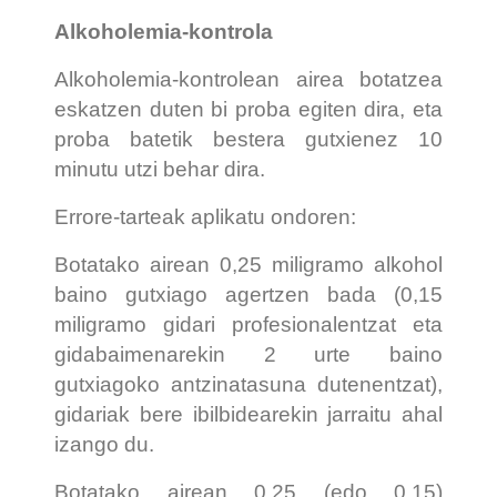
Alkoholemia-kontrola
Alkoholemia-kontrolean airea botatzea
eskatzen duten bi proba egiten dira, eta
proba batetik bestera gutxienez 10
minutu utzi behar dira.
Errore-tarteak aplikatu ondoren:
Botatako airean 0,25 miligramo alkohol
baino gutxiago agertzen bada (0,15
miligramo gidari profesionalentzat eta
gidabaimenarekin 2 urte baino
gutxiagoko antzinatasuna dutenentzat),
gidariak bere ibilbidearekin jarraitu ahal
izango du.
Botatako airean 0,25 (edo 0,15)