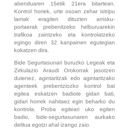
abenduaren 15etik 21era bitartean.
Kontrol horiek, urte osoan zehar istripu
larriak eragiten dituzten arrisku-
portaerak prebenitzeko helburuarekin
trafikoa zaintzeko eta kontrolatzeko
egingo diren 32 kanpainen egutegian
kokatzen dira.
Bide Segurtasunari buruzko Legeak eta
Zirkulazio Araudi Orokorrak jasotzen
dutenez, agintaritzak edo agintaritzako
agenteek prebentziozko kontrol bat
egitea eskatzen badiote gidari bati,
gidari horrek nahitaez egin beharko du
kontrola. Proba egiteari uko egiten
badio, bide-segurtasunaren aurkako
delitua egotzi ahal izango zaio.