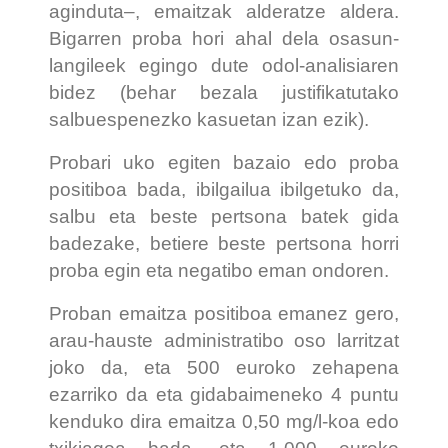
aginduta–, emaitzak alderatze aldera.
Bigarren proba hori ahal dela osasun-
langileek egingo dute odol-analisiaren
bidez (behar bezala justifikatutako
salbuespenezko kasuetan izan ezik).
Probari uko egiten bazaio edo proba
positiboa bada, ibilgailua ibilgetuko da,
salbu eta beste pertsona batek gida
badezake, betiere beste pertsona horri
proba egin eta negatibo eman ondoren.
Proban emaitza positiboa emanez gero,
arau-hauste administratibo oso larritzat
joko da, eta 500 euroko zehapena
ezarriko da eta gidabaimeneko 4 puntu
kenduko dira emaitza 0,50 mg/l-koa edo