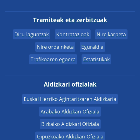
Tramiteak eta zerbitzuak
Diru-laguntzak
Kontratazioak
Nire karpeta
Nire ordainketa
Eguraldia
Trafikoaren egoera
Estatistikak
Aldizkari ofizialak
Euskal Herriko Agintaritzaren Aldizkaria
Arabako Aldizkari Ofiziala
Bizkaiko Aldizkari Ofiziala
Gipuzkoako Aldizkari Ofiziala