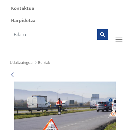
Kontaktua
Harpidetza
Bilaketa
Udaltzaingoa
Berriak