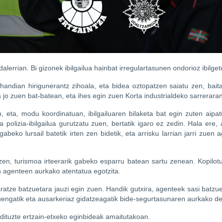
alerrian. Bi gizonek ibilgailua hainbat irregulartasunen ondorioz ibilg
andian hirigunerantz zihoala, eta bidea oztopatzen saiatu zen, baita ge
ila jo zuen bat-batean, eta ihes egin zuen Korta industrialdeko sarreraran
en, eta, modu koordinatuan, ibilgailuaren bilaketa bat egin zuten aip
a polizia-ibilgailua gurutzatu zuen, bertatik igaro ez zedin. Hala er
gabeko lursail batetik irten zen bidetik, eta arrisku larrian jarri zuen
en, turismoa irteerarik gabeko esparru batean sartu zenean. Kopilotuak
en agenteen aurkako atentatua egotzita.
aratze batzuetara jauzi egin zuen. Handik gutxira, agenteek sasi batzue
tuengatik eta ausarkeriaz gidatzeagatik bide-segurtasunaren aurkako del
o dituzte ertzain-etxeko eginbideak amaitutakoan.