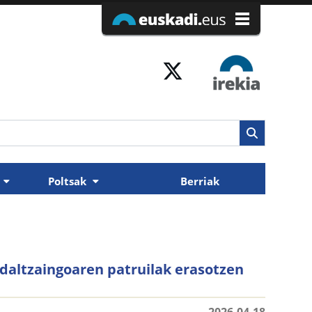
k
Poltsak
Berriak
 Udaltzaingoaren patruilak erasotzen