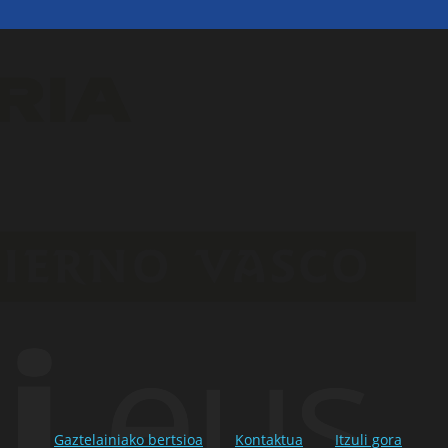
Gaztelainiako bertsioa
Kontaktua
Itzuli gora