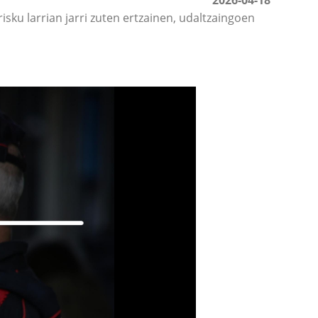
2026-04-18
isku larrian jarri zuten ertzainen, udaltzaingoen