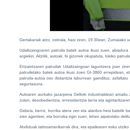
Gertakariak atzo, ostirala, hasi ziren, 19:30ean, Zumaiako ud
Udaltzaingoaren patruila batek autoa ikusi zuen, abiadura h
argiekin. Aitzitik, autoak, bi gizonek okupatuta, tokiko patru
Ertzaintzaren patruilak Udaltzaingoari laguntzera joan zir
patruiletako batek autoa ikusi zuen GI-3860 errepidean, et
patruila-autoa oso distantzia laburrean gaindituz, asfaltatu 
segurtasuna.
Autoaren aurkako jazarpena Geltoki industrialdean amaitu z
zuten, desobedientzia, erresistentzia larria eta agintaritzar
Gidaria, berriz, korrika atera zen eta alanbre-hesi batetik b
zien agenteei, eta borroka egin zuen, lehen aipatutako deli
Atxilotuak latinoamerikarrak dira, eta epailearen esku utzik