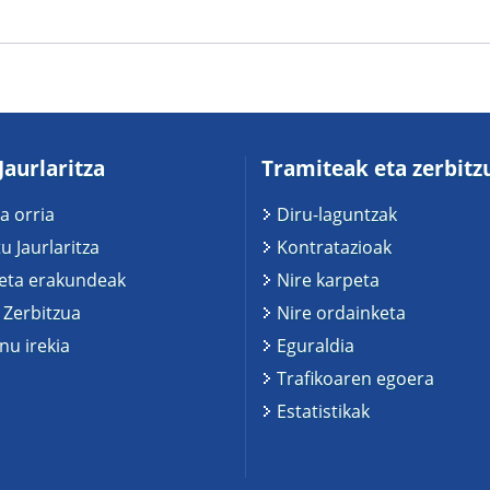
Jaurlaritza
Tramiteak eta zerbitz
a orria
Diru-laguntzak
u Jaurlaritza
Kontratazioak
 eta erakundeak
Nire karpeta
 Zerbitzua
Nire ordainketa
u irekia
Eguraldia
Trafikoaren egoera
Estatistikak