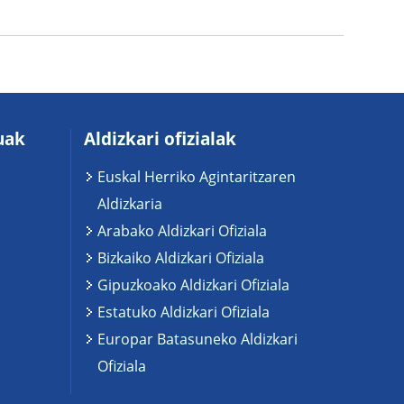
uak
Aldizkari ofizialak
Euskal Herriko Agintaritzaren
Aldizkaria
Arabako Aldizkari Ofiziala
Bizkaiko Aldizkari Ofiziala
Gipuzkoako Aldizkari Ofiziala
Estatuko Aldizkari Ofiziala
Europar Batasuneko Aldizkari
Ofiziala