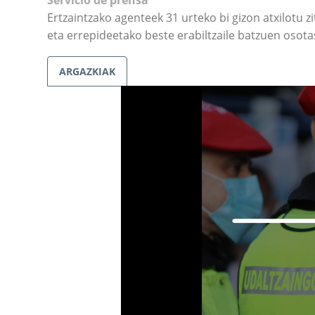
Servicio de prensa
Ertzaintzako agenteek 31 urteko bi gizon atxilotu z
eta errepideetako beste erabiltzaile batzuen osot
ARGAZKIAK