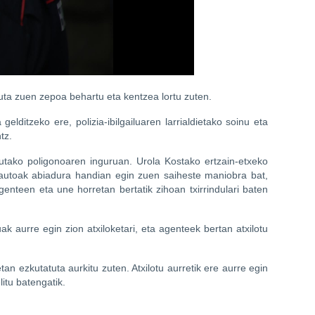
etuta zuen zepoa behartu eta kentzea lortu zuten.
lditzeko ere, polizia-ibilgailuaren larrialdietako soinu eta
tz.
atutako poligonoaren inguruan. Urola Kostako ertzain-etxeko
e, autoak abiadura handian egin zuen saiheste maniobra bat,
 agenteen eta une horretan bertatik zihoan txirrindulari baten
 aurre egin zion atxiloketari, eta agenteek bertan atxilotu
tan ezkutatuta aurkitu zuten. Atxilotu aurretik ere aurre egin
itu batengatik.