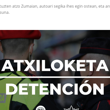
ituzten atzo Zumaian, autoari segika ihes egin ostean, eta arr
asuna.