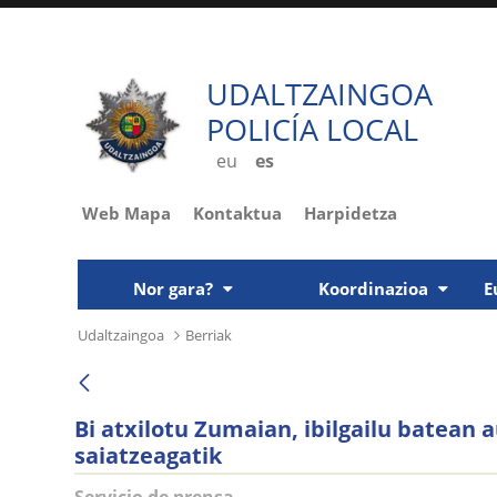
UDALTZAINGOA
POLICÍA LOCAL
eu
es
Web Mapa
Kontaktua
Harpidetza
Nor gara?
Koordinazioa
E
Udaltzaingoa
Berriak
Bi atxilotu Zumaian, ibilgailu batean 
saiatzeagatik