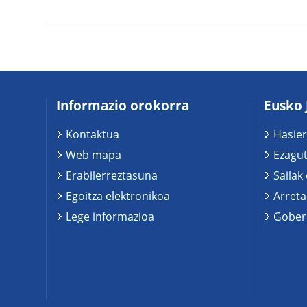
Informazio orokorra
Eusko 
Kontaktua
Hasier
Web mapa
Ezagut
Erabilerreztasuna
Sailak
Egoitza elektronikoa
Arreta
Lege informazioa
Gobern