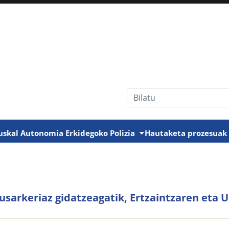
Bilaketa
uskal Autonomia Erkidegoko Polizia
Hautaketa prozesua
ausarkeriaz gidatzeagatik, Ertzaintzaren eta