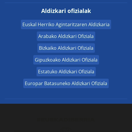
Aldizkari ofizialak
Euskal Herriko Agintaritzaren Aldizkaria
Arabako Aldizkari Ofiziala
Bizkaiko Aldizkari Ofiziala
Gipuzkoako Aldizkari Ofiziala
Estatuko Aldizkari Ofiziala
Europar Batasuneko Aldizkari Ofiziala