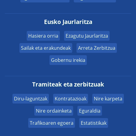
Eusko Jaurlaritza
Hasiera orria
Ezagutu Jaurlaritza
Sailak eta erakundeak
Arreta Zerbitzua
Gobernu irekia
Tramiteak eta zerbitzuak
Diru-laguntzak
Kontratazioak
Nire karpeta
Nire ordainketa
Eguraldia
Trafikoaren egoera
Estatistikak