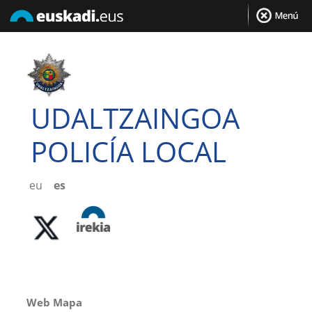
UDALTZAINGOA
POLICÍA LOCAL
eu
es
Web Mapa