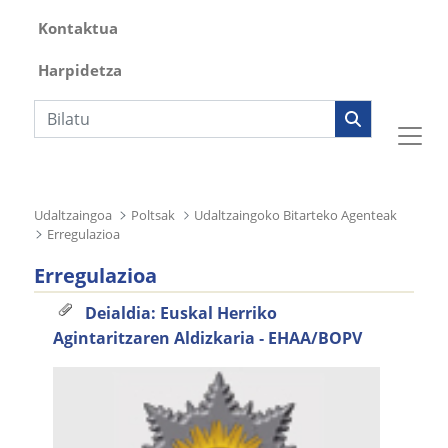
Kontaktua
Harpidetza
Bilaketa
Udaltzaingoa
Poltsak
Udaltzaingoko Bitarteko Agenteak
Erregulazioa
Erregulazioa
Deialdia: Euskal Herriko
Agintaritzaren Aldizkaria ‐ EHAA/BOPV