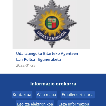
Udaltzaingoko Bitarteko Agenteen
Lan-Poltsa - Eguneraketa
2022-01-25
Informazio orokorra
Kontaktua
Web mapa
Erabilerreztasuna
Egoitza elektronikoa
Lege informazioa