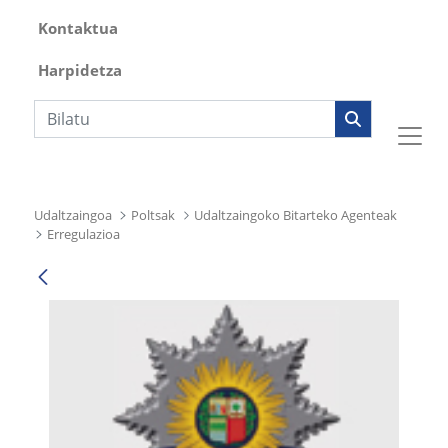
Kontaktua
Harpidetza
Bilaketa
Udaltzaingoa
Poltsak
Udaltzaingoko Bitarteko Agenteak
Erregulazioa