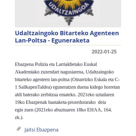
Udaltzaingoko Bitarteko Agenteen
Lan-Poltsa - Eguneraketa
2022-01-25
Ebazpena Polizia eta Larrialdietako Euskal
Akademiako zuzendari nagusiarena, Udaltzaingoko
bitarteko agenteen lan-poltsa (Oinarrizko Eskala eta C-
1 SailkapenTaldea) eguneratzen duena kidego horretan
aldi baterako zerbitzua emateko. 2021eko uztailaren
19ko Ebazpenak
hautaketa-prozedurarako
deia
egin zuen (2021eko abuztuaren 18ko EHAA, 164.
zk.).
Jaitsi Ebazpena