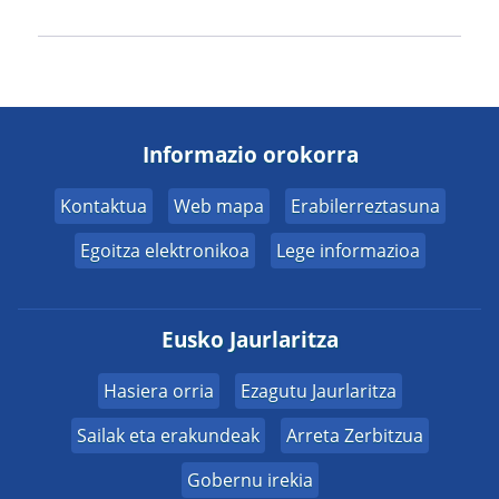
Informazio orokorra
Kontaktua
Web mapa
Erabilerreztasuna
Egoitza elektronikoa
Lege informazioa
Eusko Jaurlaritza
Hasiera orria
Ezagutu Jaurlaritza
Sailak eta erakundeak
Arreta Zerbitzua
Gobernu irekia