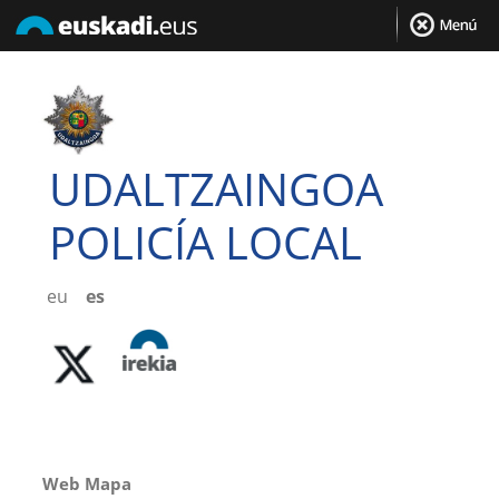
UDALTZAINGOA
POLICÍA LOCAL
eu
es
Web Mapa