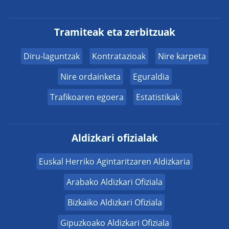
Tramiteak eta zerbitzuak
Diru-laguntzak
Kontratazioak
Nire karpeta
Nire ordainketa
Eguraldia
Trafikoaren egoera
Estatistikak
Aldizkari ofizialak
Euskal Herriko Agintaritzaren Aldizkaria
Arabako Aldizkari Ofiziala
Bizkaiko Aldizkari Ofiziala
Gipuzkoako Aldizkari Ofiziala