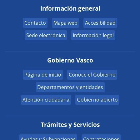
Información general
Contacto
Mapa web
Accesibilidad
Sede electrónica
Información legal
Gobierno Vasco
Página de inicio
Conoce el Gobierno
Departamentos y entidades
Atención ciudadana
Gobierno abierto
Trámites y Servicios
Ayudas y Subvenciones
Contrataciones