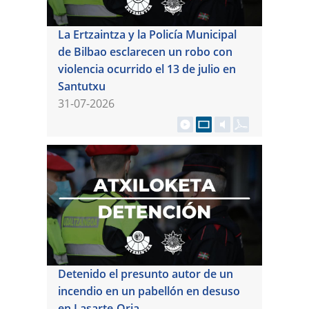
La Ertzaintza y la Policía Municipal
de Bilbao esclarecen un robo con
violencia ocurrido el 13 de julio en
Santutxu
31-07-2026
Detenido el presunto autor de un
incendio en un pabellón en desuso
en Lasarte-Oria