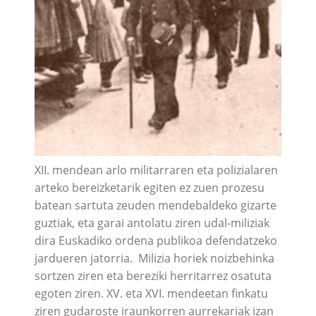
XII. mendean arlo militarraren eta polizialaren
arteko bereizketarik egiten ez zuen prozesu
batean sartuta zeuden mendebaldeko gizarte
guztiak, eta garai antolatu ziren udal-miliziak
dira Euskadiko ordena publikoa defendatzeko
jardueren jatorria. Milizia horiek noizbehinka
sortzen ziren eta bereziki herritarrez osatuta
egoten ziren. XV. eta XVI. mendeetan finkatu
ziren gudaroste iraunkorren aurrekariak izan