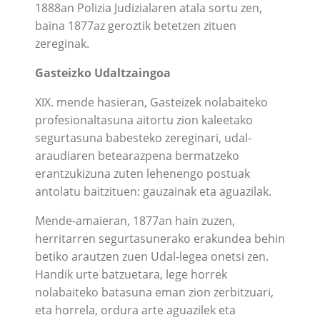
1888an Polizia Judizialaren atala sortu zen,
baina 1877az geroztik betetzen zituen
zereginak.
Gasteizko Udaltzaingoa
XIX. mende hasieran, Gasteizek nolabaiteko
profesionaltasuna aitortu zion kaleetako
segurtasuna babesteko zereginari, udal-
araudiaren betearazpena bermatzeko
erantzukizuna zuten lehenengo postuak
antolatu baitzituen: gauzainak eta aguazilak.
Mende-amaieran, 1877an hain zuzen,
herritarren segurtasunerako erakundea behin
betiko arautzen zuen Udal-legea onetsi zen.
Handik urte batzuetara, lege horrek
nolabaiteko batasuna eman zion zerbitzuari,
eta horrela, ordura arte aguazilek eta