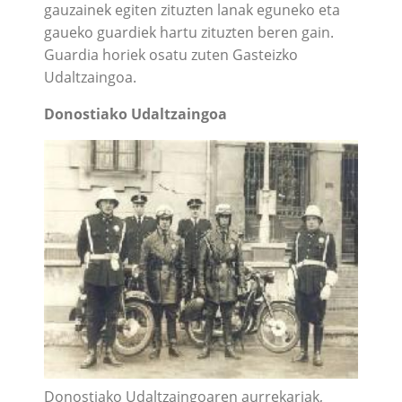
gauzainek egiten zituzten lanak eguneko eta
gaueko guardiek hartu zituzten beren gain.
Guardia horiek osatu zuten Gasteizko
Udaltzaingoa.
Donostiako Udaltzaingoa
Donostiako Udaltzaingoaren aurrekariak,