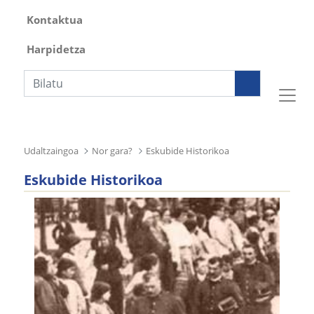
Kontaktua
Harpidetza
Bilaketa
Udaltzaingoa
Nor gara?
Eskubide Historikoa
Eskubide Historikoa