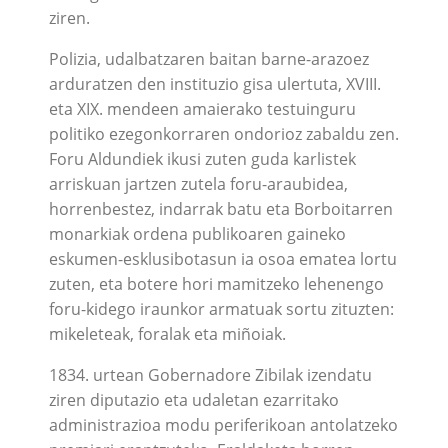
ziren.
Polizia, udalbatzaren baitan barne-arazoez
arduratzen den instituzio gisa ulertuta, XVIII.
eta XIX. mendeen amaierako testuinguru
politiko ezegonkorraren ondorioz zabaldu zen.
Foru Aldundiek ikusi zuten guda karlistek
arriskuan jartzen zutela foru-araubidea,
horrenbestez, indarrak batu eta Borboitarren
monarkiak ordena publikoaren gaineko
eskumen-esklusibotasun ia osoa ematea lortu
zuten, eta botere hori mamitzeko lehenengo
foru-kidego iraunkor armatuak sortu zituzten:
mikeleteak, foralak eta miñoiak.
1834. urtean Gobernadore Zibilak izendatu
ziren diputazio eta udaletan ezarritako
administrazioa modu periferikoan antolatzeko