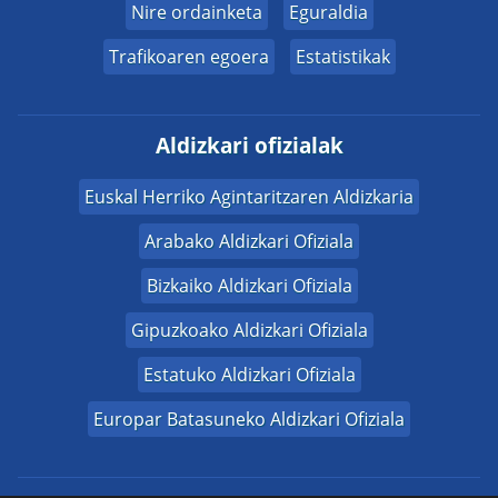
Nire ordainketa
Eguraldia
Trafikoaren egoera
Estatistikak
Aldizkari ofizialak
Euskal Herriko Agintaritzaren Aldizkaria
Arabako Aldizkari Ofiziala
Bizkaiko Aldizkari Ofiziala
Gipuzkoako Aldizkari Ofiziala
Estatuko Aldizkari Ofiziala
Europar Batasuneko Aldizkari Ofiziala