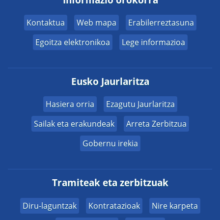
Informazio orokorra
Kontaktua
Web mapa
Erabilerreztasuna
Egoitza elektronikoa
Lege informazioa
Eusko Jaurlaritza
Hasiera orria
Ezagutu Jaurlaritza
Sailak eta erakundeak
Arreta Zerbitzua
Gobernu irekia
Tramiteak eta zerbitzuak
Diru-laguntzak
Kontratazioak
Nire karpeta