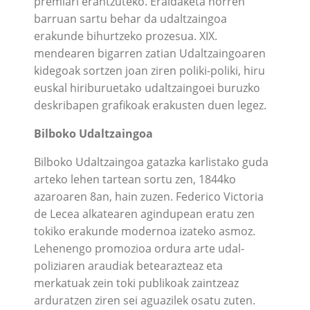
premiari erantzuteko. Eraldaketa horren
barruan sartu behar da udaltzaingoa
erakunde bihurtzeko prozesua. XIX.
mendearen bigarren zatian Udaltzaingoaren
kidegoak sortzen joan ziren poliki-poliki, hiru
euskal hiriburuetako udaltzaingoei buruzko
deskribapen grafikoak erakusten duen legez.
Bilboko Udaltzaingoa
Bilboko Udaltzaingoa gatazka karlistako guda
arteko lehen tartean sortu zen, 1844ko
azaroaren 8an, hain zuzen. Federico Victoria
de Lecea alkatearen agindupean eratu zen
tokiko erakunde modernoa izateko asmoz.
Lehenengo promozioa ordura arte udal-
poliziaren araudiak betearazteaz eta
merkatuak zein toki publikoak zaintzeaz
arduratzen ziren sei aguazilek osatu zuten.