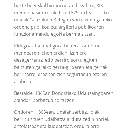
beste bi euskal hiriburuetan bezalaxe, XIX.
mende hasierakoak dira. 1829. urtean hiriko
udalak Gauzainen Kidegoa sortu zuen gaueko
ordena publikoa eta argiteria publikoaren
funtzionamendu egokia berma zitzan.
Kidegoak hainbat gora-behera izan zituen
mendearen lehen erdian, izan ere,
desagerrarazi edo berriro sortu egiten
baitzuten garaiko gerra-giroaren eta gerrak
herritarrei eragiten zien segurtasun ezaren
arabera.
Bestalde, 1849an Donostiako Udaltzaingoaren
Zaindari Zerbitzua sortu zen.
Ondoren, 1865ean, Udalak zerbitzu biak
berritu zituen udalbatza ardura zedin horiek
antolatzeaz eta kudeatzeaz, ordura arte