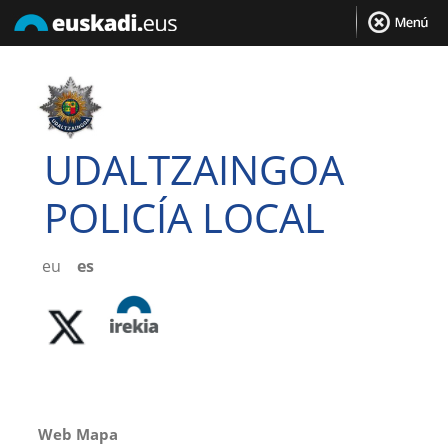
UDALTZAINGOA
POLICÍA LOCAL
eu
es
Web Mapa