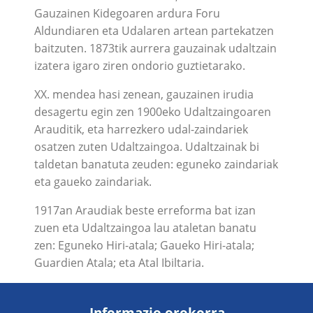
Gauzainen Kidegoaren ardura Foru
Aldundiaren eta Udalaren artean partekatzen
baitzuten. 1873tik aurrera gauzainak udaltzain
izatera igaro ziren ondorio guztietarako.
XX. mendea hasi zenean, gauzainen irudia
desagertu egin zen 1900eko Udaltzaingoaren
Arauditik, eta harrezkero udal-zaindariek
osatzen zuten Udaltzaingoa. Udaltzainak bi
taldetan banatuta zeuden: eguneko zaindariak
eta gaueko zaindariak.
1917an Araudiak beste erreforma bat izan
zuen eta Udaltzaingoa lau ataletan banatu
zen: Eguneko Hiri-atala; Gaueko Hiri-atala;
Guardien Atala; eta Atal Ibiltaria.