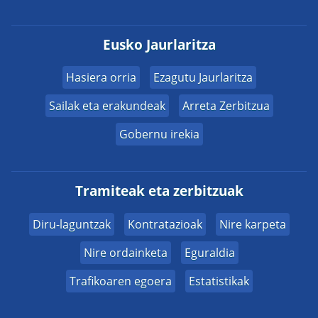
Eusko Jaurlaritza
Hasiera orria
Ezagutu Jaurlaritza
Sailak eta erakundeak
Arreta Zerbitzua
Gobernu irekia
Tramiteak eta zerbitzuak
Diru-laguntzak
Kontratazioak
Nire karpeta
Nire ordainketa
Eguraldia
Trafikoaren egoera
Estatistikak