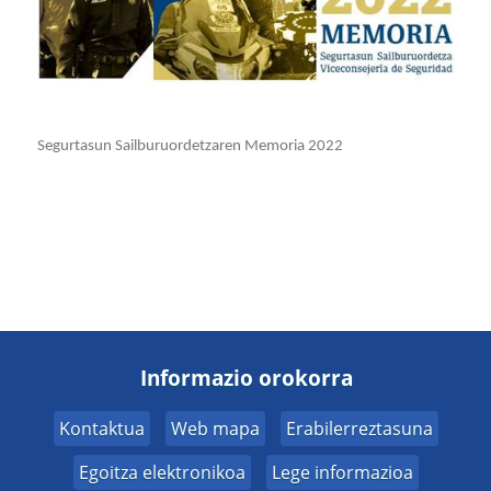
Segurtasun Sailburuordetzaren Memoria 2022
Informazio orokorra
Kontaktua
Web mapa
Erabilerreztasuna
Egoitza elektronikoa
Lege informazioa