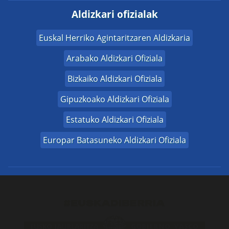
Aldizkari ofizialak
Euskal Herriko Agintaritzaren Aldizkaria
Arabako Aldizkari Ofiziala
Bizkaiko Aldizkari Ofiziala
Gipuzkoako Aldizkari Ofiziala
Estatuko Aldizkari Ofiziala
Europar Batasuneko Aldizkari Ofiziala