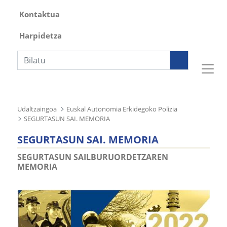
Kontaktua
Harpidetza
Bilaketa
Udaltzaingoa
Euskal Autonomia Erkidegoko Polizia
SEGURTASUN SAI. MEMORIA
SEGURTASUN SAI. MEMORIA
SEGURTASUN SAILBURUORDETZAREN
MEMORIA