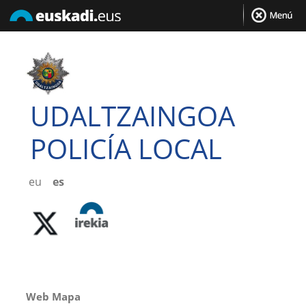
UDALTZAINGOA
POLICÍA LOCAL
eu
es
Web Mapa