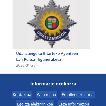
Udaltzaingoko Bitarteko Agenteen
Lan-Poltsa - Eguneraketa
2022-01-25
Informazio orokorra
Kontaktua
Web mapa
Erabilerreztasuna
Egoitza elektronikoa
Lege informazioa