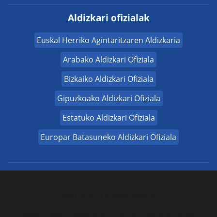
Aldizkari ofizialak
Euskal Herriko Agintaritzaren Aldizkaria
Arabako Aldizkari Ofiziala
Bizkaiko Aldizkari Ofiziala
Gipuzkoako Aldizkari Ofiziala
Estatuko Aldizkari Ofiziala
Europar Batasuneko Aldizkari Ofiziala