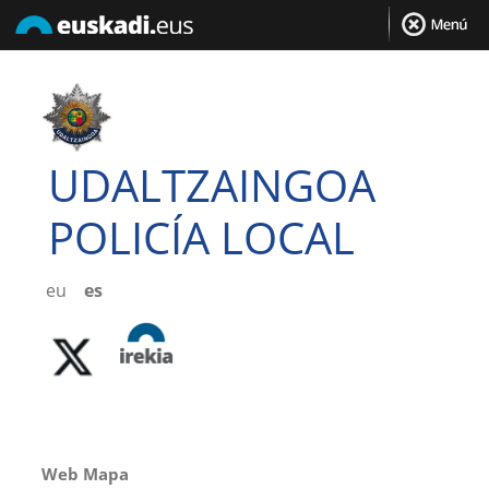
UDALTZAINGOA
POLICÍA LOCAL
eu
es
Web Mapa