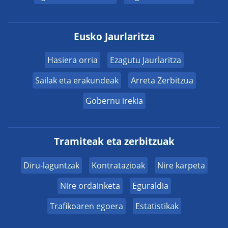
Eusko Jaurlaritza
Hasiera orria
Ezagutu Jaurlaritza
Sailak eta erakundeak
Arreta Zerbitzua
Gobernu irekia
Tramiteak eta zerbitzuak
Diru-laguntzak
Kontratazioak
Nire karpeta
Nire ordainketa
Eguraldia
Trafikoaren egoera
Estatistikak