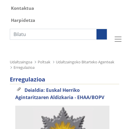
Kontaktua
Harpidetza
Bilaketa
Udaltzaingoa
Poltsak
Udaltzaingoko Bitarteko Agenteak
Erregulazioa
Erregulazioa
Deialdia: Euskal Herriko
Agintaritzaren Aldizkaria ‐ EHAA/BOPV