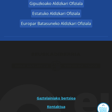
Gipuzkoako Aldizkari Ofiziala
Estatuko Aldizkari Ofiziala
Europar Batasuneko Aldizkari Ofiziala
Gaztelainiako bertsioa
Kontaktua
ITZULI
GORA