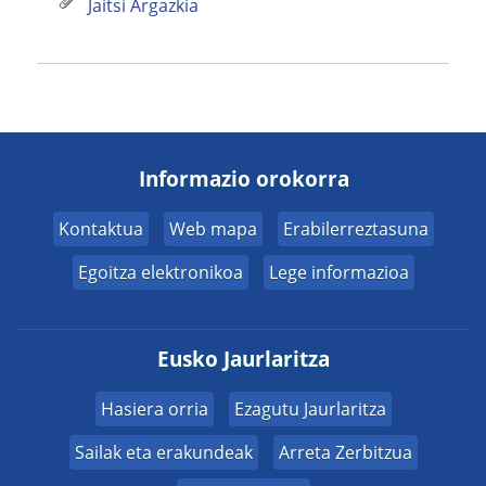
Jaitsi Argazkia
Informazio orokorra
Kontaktua
Web mapa
Erabilerreztasuna
Egoitza elektronikoa
Lege informazioa
Eusko Jaurlaritza
Hasiera orria
Ezagutu Jaurlaritza
Sailak eta erakundeak
Arreta Zerbitzua