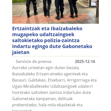
Ertzaintzak eta Ibaizabaleko
mugapeko udaltzaingoek
saltokietako polizia-zaintza
indartu egingo dute Gabonetako
jaietan
Servicio de prensa
2025-12-16
Aurreko urteetan egin duten bezala,
Ibaizabaleko Ertzain-etxeko agenteek eta
Basauri, Galdakao, Etxebarri, Arrigorriaga eta
Ugao-Miraballeseko Udaltzaingoek udalerri
hoiretako saltokien zaintza indartuko dute
Gabonetako kanpainan, delituak
prebenitzeko, hala nola ebasketak eta
lapurretak.