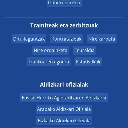
Gobernu irekia
Tramiteak eta zerbitzuak
Diru-laguntzak
Kontratazioak
Nire karpeta
Nire ordainketa
Eguraldia
Trafikoaren egoera
Estatistikak
Aldizkari ofizialak
Euskal Herriko Agintaritzaren Aldizkaria
Arabako Aldizkari Ofiziala
Bizkaiko Aldizkari Ofiziala