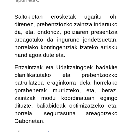
Saltokietan erosketak ugaritu ohi
direnez, prebentziozko zaintza indartuko
da, eta, ondorioz, poliziaren presentzia
areagotuko da ingurune jendetsuetan,
horrelako kontingentziak izateko arrisku
handiagoa dute eta.
Ertzaintzak eta Udaltzaingoek badakite
planifikatutako eta prebentziozko
patruilatzea eraginkorra dela horrelako
gorabeherak murrizteko, eta, beraz,
zaintzak modu koordinatuan egingo
dituzte, baliabideak optimizatzeko eta,
horrela, segurtasuna areagotzeko
Gabonetan.