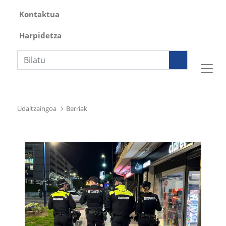
Kontaktua
Harpidetza
Bilaketa
Udaltzaingoa
Berriak