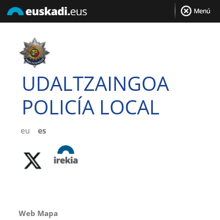
UDALTZAINGOA
POLICÍA LOCAL
eu
es
Web Mapa