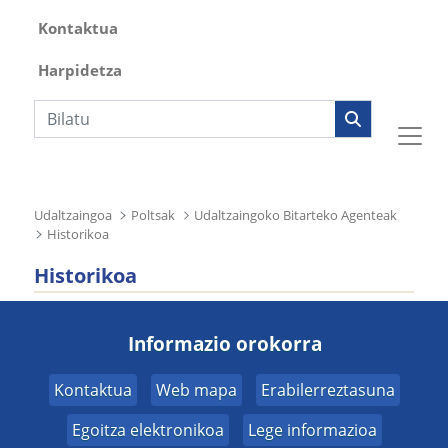
Kontaktua
Harpidetza
Bilaketa
Udaltzaingoa
Poltsak
Udaltzaingoko Bitarteko Agenteak
Historikoa
Historikoa
Informazio orokorra
Kontaktua
Web mapa
Erabilerreztasuna
Egoitza elektronikoa
Lege informazioa