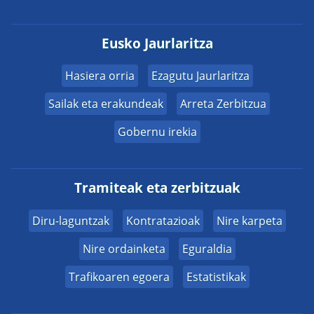
Eusko Jaurlaritza
Hasiera orria
Ezagutu Jaurlaritza
Sailak eta erakundeak
Arreta Zerbitzua
Gobernu irekia
Tramiteak eta zerbitzuak
Diru-laguntzak
Kontratazioak
Nire karpeta
Nire ordainketa
Eguraldia
Trafikoaren egoera
Estatistikak