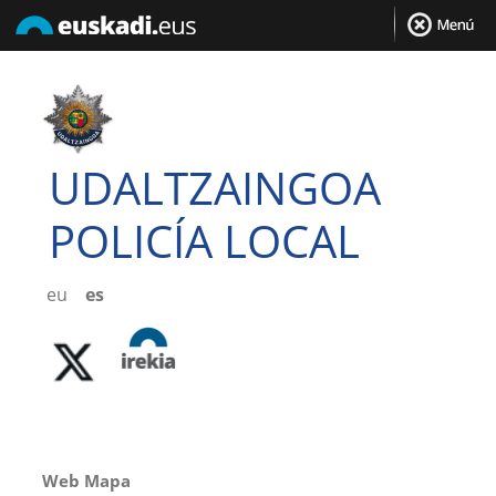
UDALTZAINGOA
POLICÍA LOCAL
eu
es
Web Mapa