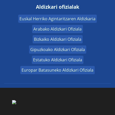
Aldizkari ofizialak
Euskal Herriko Agintaritzaren Aldizkaria
Arabako Aldizkari Ofiziala
Bizkaiko Aldizkari Ofiziala
Gipuzkoako Aldizkari Ofiziala
Estatuko Aldizkari Ofiziala
Europar Batasuneko Aldizkari Ofiziala